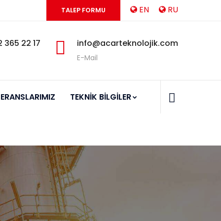
EN
RU
TALEP FORMU
 365 22 17
info@acarteknolojik.com
E-Mail
FERANSLARIMIZ
TEKNİK BİLGİLER