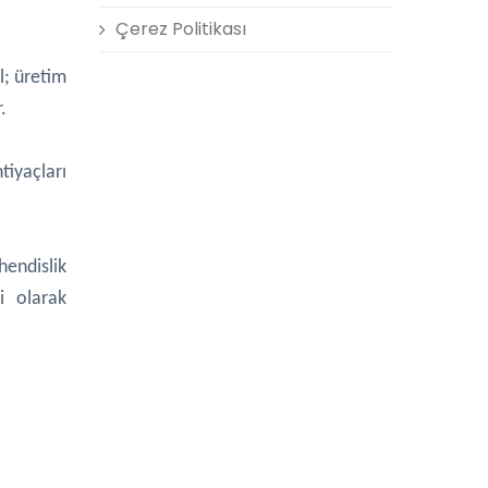
Çerez Politikası
l; üretim
.
tiyaçları
hendislik
i olarak